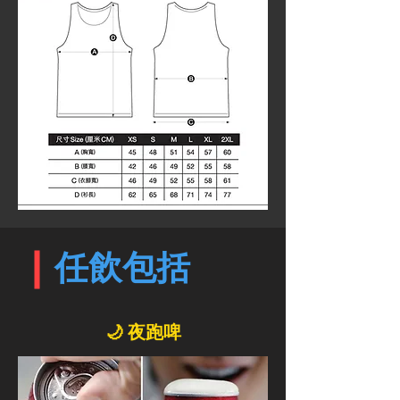
​任飲包括
🌙 夜跑啤