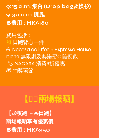
9:15 a.m. 集合 (Drop bag及換衫)
9:30 a.m. 開跑
💲費用：HK$180
費用包括：
🎽
日跑
背心一件
☕️ Nacasa ool-ffee + Espresso House
blend 無限斟及奧樂蜜C 隨便飲
🏷 NACASA 消費8折優惠
🎁 抽獎環節
【✌🏼兩場報晒】
【🌙夜跑 ＋☀️日跑】
兩場報晒享有優惠價
💲費用：HK$350