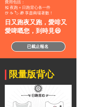
費用包括：
🎽 夜跑＋日跑背心各一件
🍺 ☕️ 🏷 🎁 享盡兩場著數！
日又跑夜又跑，愛啡又
愛啤嘅您，到時見😆
已截止報名
​限量版背心