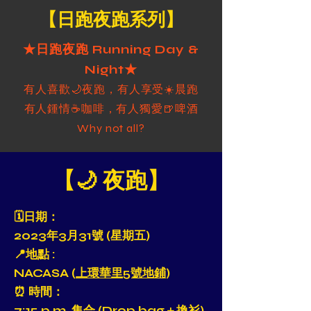
【日跑夜跑系列】
★日跑夜跑 Running Day &
Night★
有
人喜歡🌙夜跑，有人享受☀️晨跑
有人鍾情☕️咖啡，有人獨愛🍺啤酒
Why not all?
【
🌙
夜跑】
🗓日期：
2023年3月31號 (星期五)
📍地點 :
NACASA (
上環華里5號地鋪
)
⏰ 時間：
7:15 p.m. 集合 (Drop bag＋換衫)