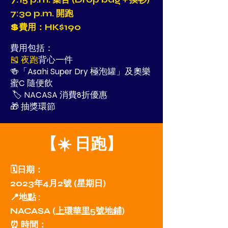
7:30 p.m. 開跑
💲費用：HK$190
費用包括：
🎽 夜跑
背心一件
🍻「Asahi Super Dry 極泡罐」及奧樂
蜜C 隨便飲
🏷 NACASA 消費8折優惠
🎁 抽獎環節
【
☀️ 日
跑】
🗓日期：
2023年4月2號 (星期日)
📍地點 :
NACASA (
上環華里5號地鋪
)
⏰ 時間：