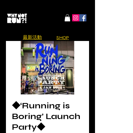
​最新活動
SHOP
◆‘Running is
Boring’ Launch
Party◆