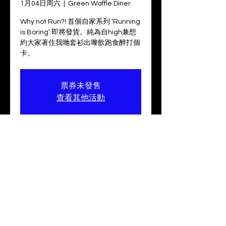
1月04日周六
  |  
Green Waffle Diner
Why not Run?! 首個自家系列 ‘Running
is Boring’ 即將發貨。純為自high兼想
約大家著住我哋套衫出嚟飲跑食醉打個
卡。
票券未發售
查看其他活動
活動日期
2025年1月04日 18:30 – 22:30
Green Waffle Diner, 中環擺花街43號
聯絡我們:
info@why-not-run.com