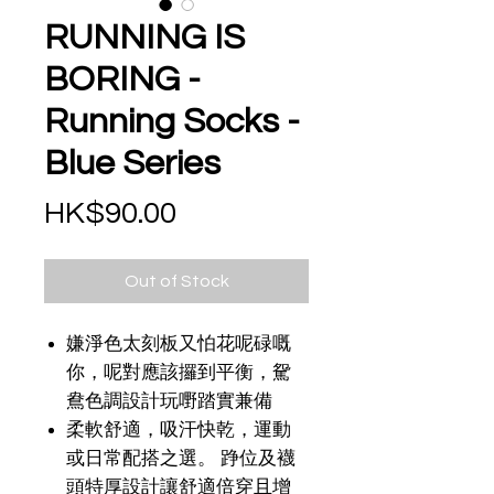
RUNNING IS
BORING -
Running Socks -
Blue Series
Price
HK$90.00
Out of Stock
嫌淨色太刻板又怕花呢碌嘅
你，呢對應該攞到平衡，駌
鴦色調設計玩嘢踏實兼備
柔軟舒適，吸汗快乾，運動
或日常配搭之選。 踭位及襪
頭特厚設計讓舒適倍穿且增