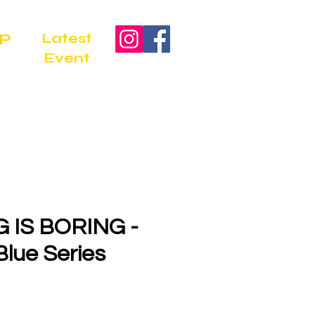
Latest
P
Event
 IS BORING -
 Blue Series
Price
0