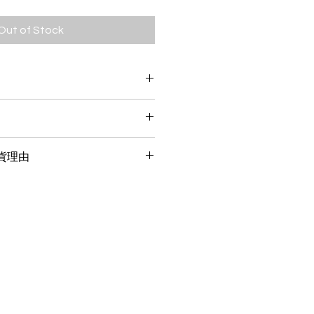
Out of Stock
尾至12月初
付
nobo 門店
起(以簽收日期為準)，將得到「7天
環水坑口街9號寳泰大廈地下3號舖
貨理由
。
我們、或貨品已剪牌、失去包裝或損
、型號及材料與網站上描述的不相符
理。
不合適
帶同(或寄回)收據及產品，否則我們
題
退換貨。
不符
不影響二次銷售，並確保產品外包