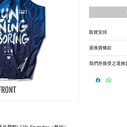
取貨安排
取貨日期預計11月
退換貨條款
可選自取或順豐到
⁠自取地點：
Gree
客戶收到貨品即日
自取地址：香港上
我們所接受之退換
內退換貨」的服務
如超過7天才通知
⁠貨品顏色、圖案
壞，恕退換未能處
⁠尺碼錯誤或大小
退回時請務必一併
⁠瑕疵或貨品品質問
將無法為閣下辦理
訂單貨品配送內容
請確認退換貨產品
裝完好無損。