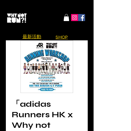
​最新活動
SHOP
「adidas
Runners HK x
Why not